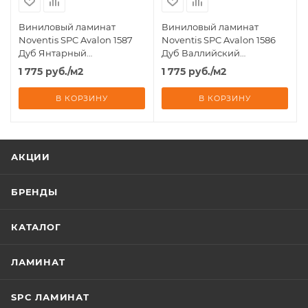
Виниловый ламинат
Виниловый ламинат
Noventis SPC Avalon 1587
Noventis SPC Avalon 1586
Дуб Янтарный
Дуб Валлийский
180x1200х3.5мм
180x1200х3.5мм
1 775
руб.
/м2
1 775
руб.
/м2
-2,16м2/10шт-31кл.
-2,16м2/10шт-31кл.
В КОРЗИНУ
В КОРЗИНУ
АКЦИИ
БРЕНДЫ
КАТАЛОГ
ЛАМИНАТ
SPC ЛАМИНАТ