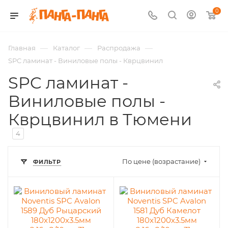
0
—
—
—
Главная
Каталог
Распродажа
SPC ламинат - Виниловые полы - Кврцвинил
SPC ламинат -
Виниловые полы -
Кврцвинил в Тюмени
4
По цене (возрастание)
ФИЛЬТР