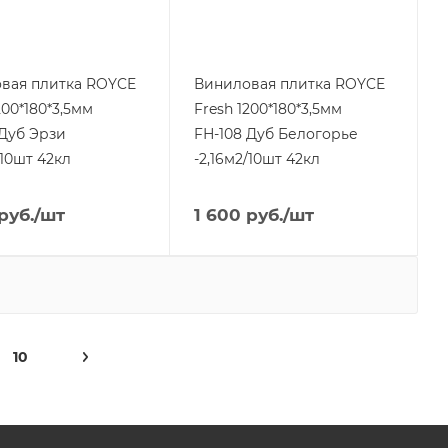
вая плитка ROYCE
Виниловая плитка ROYCE
200*180*3,5мм
Fresh 1200*180*3,5мм
 Дуб Эрзи
FН-108 Дуб Белогорье
/10шт 42кл
-2,16м2/10шт 42кл
руб.
/шт
1 600
руб.
/шт
10