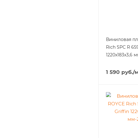
Виниловая п
Rich SPC R 6
1220x183х3,6 м
1 590
руб.
/