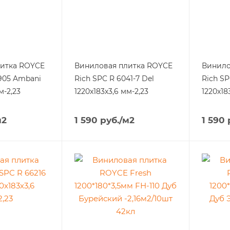
литка ROYCE
Виниловая плитка ROYCE
Винило
5905 Ambani
Rich SPC R 6041-7 Del
Rich SP
м-2,23
1220x183х3,6 мм-2,23
1220x18
м2
1 590
руб.
/м2
1 590