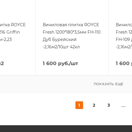
литка ROYCE
Виниловая плитка ROYCE
Винило
16 Griffin
Fresh 1200*180*3,5мм FН-110
Fresh 1
м-2,23
Дуб Бурейский
FН-109
-2,16м2/10шт 42кл
-2,16м2
м2
1 600
руб.
/шт
1 600
ПОКАЗАТЬ ЕЩЕ
1
2
3