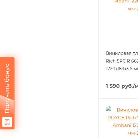
Виниловая п
Rich SPC R 66
Получить бонус
1220x183х3,6 м
1 590
руб.
/