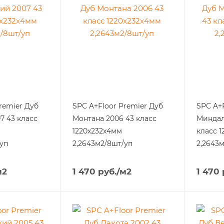
remier Дуб
SPC A+Floor Premier Дуб
SPC A+
7 43 класс
Монтана 2006 43 класс
Миндал
1220х232х4мм
класс 
уп
2,2643м2/8шт/уп
2,2643
м2
1 470
руб.
/м2
1 470