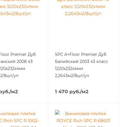
Floor Premier Дуб
SPC A+Floor Premier Дуб
анский 2008 43
Балийский 2003 43 класс
1220х232х4мм
1220х232х4мм
м2/8шт/уп
2,2643м2/8шт/уп
руб.
/м2
1 470
руб.
/м2