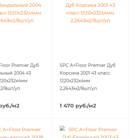
Floor Premier Дуб
SPC A+Floor Premier Дуб
ьный 2004 43
Корсика 2001 43 класс
1220х232х4мм
1220х232х4мм
м2/8шт/уп
2,2643м2/8шт/уп
руб.
/м2
1 470
руб.
/м2