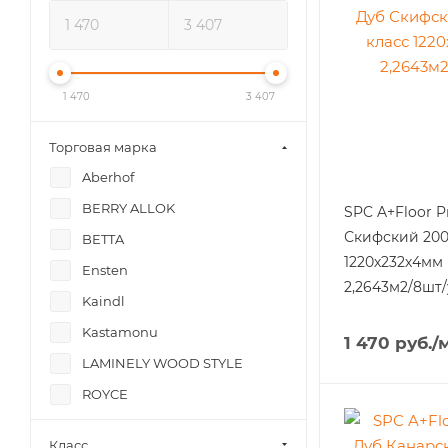
1 470
3 407
Торговая марка
Aberhof
BERRY ALLOK
SPC A+Floor P
Скифский 200
BETTA
1220х232х4мм
Ensten
2,2643м2/8шт/
Kaindl
Kastamonu
1 470
руб.
/
LAMINELY WOOD STYLE
ROYCE
Sensa
Класс