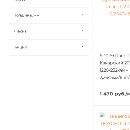
Толщина, мм
Фаска
Акции
SPC A+Floor P
Канарский 20
1220х232х4мм
2,2643м2/8шт/
1 470
руб.
/