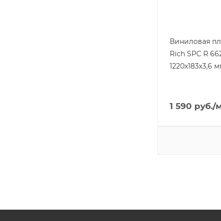
Виниловая п
Rich SPC R 662
1220x183х3,6 м
1 590
руб.
/