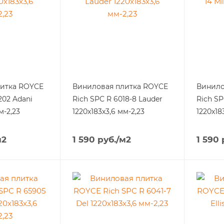
литка ROYCE
Виниловая плитка ROYCE
Винило
202 Adani
Rich SPC R 6018-8 Lauder
Rich SP
м-2,23
1220x183х3,6 мм-2,23
1220x18
м2
1 590
руб.
/м2
1 590