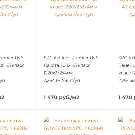
remier Дуб
SPC A+Floor Premier Дуб
SPC A+
05 43 класс
Дакота 2002 43 класс
Венеци
1220х232х4мм
класс 
уп
2,2643м2/8шт/уп
2,2643
м2
1 470
руб.
/м2
1 470