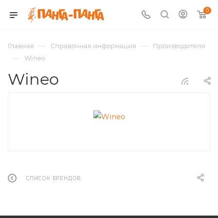
0
—
—
Главная
Справочная информация
Производители
—
Wineo
Wineo
СПИСОК БРЕНДОВ