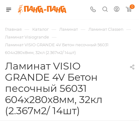
0
—
—
—
—
Главная
Каталог
Ламинат
Ламинат Classen
—
Ламинат Visiogrande
Ламинат VISIO GRANDE 4V Бетон песочный 56031
604x280x8мм, 32кл (2.367м2/ 14шт)
Ламинат VISIO
GRANDE 4V Бетон
песочный 56031
604x280x8мм, 32кл
(2.367м2/ 14шт)